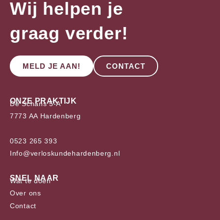
Wij helpen je
graag verder!
MELD JE AAN!
CONTACT
ONZE PRAKTIJK
De Schans 5-A
7773 AA Hardenberg
0523 265 393
Info@verloskundehardenberg.nl
SNEL NAAR
Wat te doen
Over ons
Contact